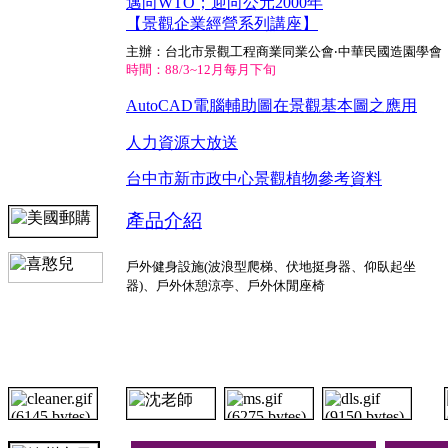
邁向WTO；迎向公元2000年
【景觀企業經營系列講座】
主辦：台北市景觀工程商業同業公會‧中華民國造園學會
時間：88/3~12月每月下旬
AutoCAD電腦輔助圖在景觀基本圖之應用
人力資源大放送
台中市新市政中心景觀植物參考資料
產品介紹
戶外健身設施(波浪型爬梯、伏地挺身器、仰臥起坐
器)、戶外休憩涼亭、戶外休閒座椅