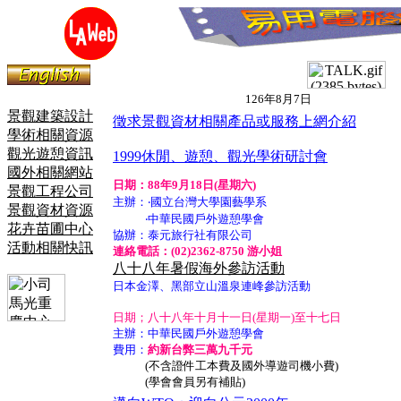
126年8月7日
景觀建築設計
徵求景觀資材相關產品或服務上網介紹
學術相關資源
觀光遊憩資訊
1999
休閒、遊憩、觀光學術研討會
國外相關網站
日期：88年9月18日(星期六)
景觀工程公司
主辦：
‧
國立台灣大學園藝學系
景觀資材資源
‧
中華民國戶外遊憩學會
花卉苗圃中心
協辦：
泰元旅行社有限公司
活動相關快訊
連絡電話：(02)2362-8750
游小姐
八十八年暑假海外參訪活動
日本金澤、黑部立山溫泉連峰參訪活動
日期；
八十八年十月十一日
(
星期一
)
至十七日
主辦：中華民國戶外遊憩學會
費用：
約新台弊三萬九千元
(
不含證件工本費及國外導遊司機小費
)
(
學會會員另有補貼
)