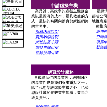
申請虛擬主機
高品質，高效率的虛擬主機讓企
最經濟
業以最經濟的成本，最具效益的方
節省公司
式，最快的時間內躋身於網際網路
地推廣
一種推
的世界中。
服務
服務內容說明
空間
費用明細說明
填寫
網址註冊步驟
登錄
虛擬主機租用
登錄搜尋引擎
網頁設計服務
景觀是我們的專業外，網際網路
的專業性也是我們訴求重點之一，
除了代您架設虛擬主機之外，也替
您設計屬於景觀業主觀看，查尋之
網頁資訊．
網頁設計服務