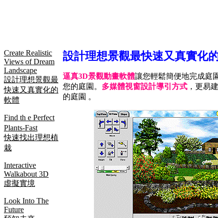
Create Realistic
設計理想景觀最快速又真實化
Views of Dream
Landscape
逼真3D景觀動畫軟體
讓您輕鬆簡便地完成庭
設計理想景觀最
您的庭園。
多媒體視窗設計導引方式
，更易
快速又真實化的
的庭園 。
軟體
Find th e Perfect
Plants-Fast
快速找出理想植
栽
Interactive
Walkabout 3D
虛擬實境
Look Into The
Future