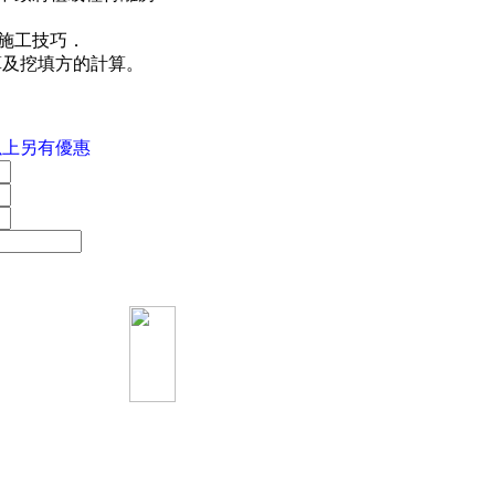
施工技巧．
算及挖填方的計算。
．
兩套以上另有優惠