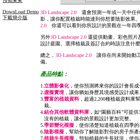
預知未來
DownLoad Demo
3D Landscape 2.0
還會預測一年或一天中任何
下載簡介版
影，讓你配置植栽時能達到你想要陰影效果
2.0
你還可以看到你所設計的景觀在一年四季
另外
3D Landscape 2.0
還提供動畫、彩色照片
設計庭園、選擇植栽及簽訂合約時該注意什
總之，
3D Landscape 2.0
讓你在尚未開始動工
備。
產品特點：
1.
立體影像化
，使你預測將來你的設計會長成
2.
虛擬實境
，讓你猶如身歷其境感受設計成果
3.
豐富的植栽資料
，超過2,200種植栽資料
栽。
4.
結合其他軟體資料庫
，如“園藝百科”可提供
沒有的植栽，讓你的景觀設計更加完整。
5.
季節變化模擬
，使你清楚知道植栽在四季的
6.
陰影模擬
，幫助你了解陰影對你的房子所產
7.
植栽生長模擬
，預知植栽的生長狀況，使你