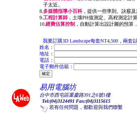
子太近。
8.
多媒體指導小百科
，提供一些準則、訣竅及
9.
工程計算師
，土壤PH值測定、高程測定計
10.
經費估算控制
，自動計算出設計圖的預算
我要訂購3D Landscape每套NT4,500，
姓名：
地址：
電話：
電子郵件信箱：
易用電腦坊
台中市西屯區重慶路391之6號1樓
Tel:(04)3124491 Fax:(04)3115615
若有任何問題，都歡迎與我們聯繫