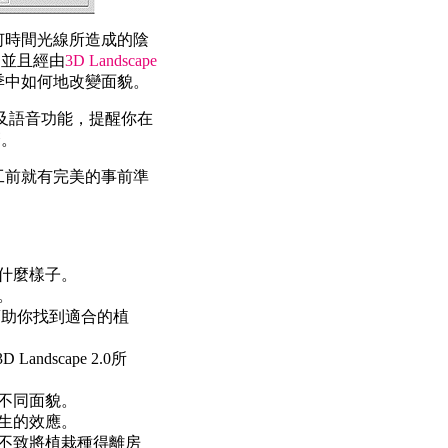
時間光線所造成的陰
。並且經由
3D Landscape
中如何地改變面貌。
及語音功能，提醒你在
麼。
前就有完美的事前準
什麼樣子。
。
庫幫助你找到適合的植
3D Landscape 2.0
所
不同面貌。
生的效應。
不致將植栽種得離房