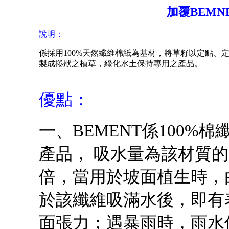
加覆BEM
說明：
係採用
100%
天然纖維棉紙為基材，將草籽以定點、
製成捲狀之植草，綠化水土保持專用之產品。
優點：
一、
BEMENT
係
100%
棉
產品， 吸水量為該材質的
倍，當用於坡面植生時，
於該纖維吸滿水後，即有
面張力；遇暴雨時，雨水