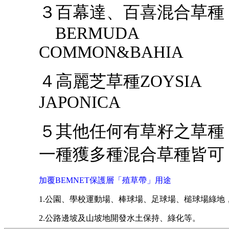
３百幕達、百喜混合草種
BERMUDA
COMMON&BAHIA
４高麗芝草種
ZOYSIA
JAPONICA
５其他任何有草籽之草種
一種獲多種混合草種皆可
加覆
BEMNET
保護層「殖草帶」用途
1.公園、學校運動場、棒球場、足球場、槌球場綠地
2.
公路邊坡及山坡地開發水土保持、綠化等。